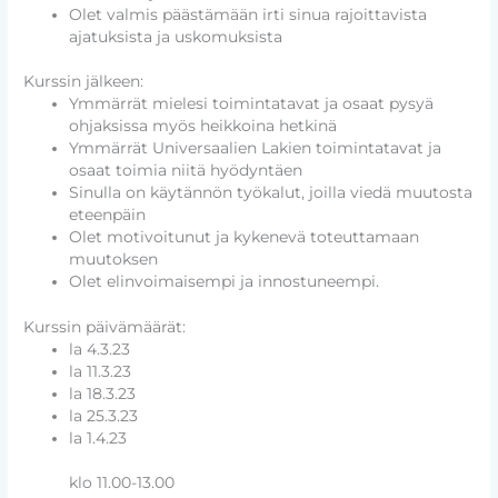
Olet valmis päästämään irti sinua rajoittavista
ajatuksista ja uskomuksista
Kurssin jälkeen:
Ymmärrät mielesi toimintatavat ja osaat pysyä
ohjaksissa myös heikkoina hetkinä
Ymmärrät Universaalien Lakien toimintatavat ja
osaat toimia niitä hyödyntäen
Sinulla on käytännön työkalut, joilla viedä muutosta
eteenpäin
Olet motivoitunut ja kykenevä toteuttamaan
muutoksen
Olet elinvoimaisempi ja innostuneempi.
Kurssin päivämäärät:
la 4.3.23
la 11.3.23
la 18.3.23
la 25.3.23
la 1.4.23
klo 11.00-13.00