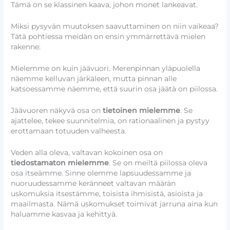
Tämä on se klassinen kaava, johon monet lankeavat.
Miksi pysyvän muutoksen saavuttaminen on niin vaikeaa?
Tätä pohtiessa meidän on ensin ymmärrettävä mielen
rakenne:
Mielemme on kuin jäävuori. Merenpinnan yläpuolella
näemme kelluvan järkäleen, mutta pinnan alle
katsoessamme näemme, että suurin osa jäätä on piilossa.
Jäävuoren näkyvä osa on
tietoinen mielemme
. Se
ajattelee, tekee suunnitelmia, on rationaalinen ja pystyy
erottamaan totuuden valheesta.
Veden alla oleva, valtavan kokoinen osa on
tiedostamaton mielemme
. Se on meiltä piilossa oleva
osa itseämme. Sinne olemme lapsuudessamme ja
nuoruudessamme keränneet valtavan määrän
uskomuksia itsestämme, toisista ihmisistä, asioista ja
maailmasta. Nämä uskomukset toimivat jarruna aina kun
haluamme kasvaa ja kehittyä.