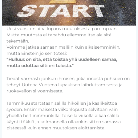
Uusi vuosi on aina lupaus muutoksesta parempaan.
Mutta muutosta ei tapahdu ellemme itse ala sitä
tekemään.
Voimme jatkaa samaan malliin kuin aikaisemminkin,
mutta Einstein jo sen totesi:
“Hulluus on sitä, että toistaa yhä uudelleen samaa,
mutta odottaa silti eri tulosta.”
Tiedät varmasti jonkun ihmisen, joka innosta puhkuen on
tehnyt Uutena Vuotena lupauksen laihduttamisesta ja
ruokavalion siivoamisesta.
Tammikuu startataan salilla hikoillen ja kaalikeittoa
syöden. Ensimmäisestä viikonlopusta selvitään vain
yhdellä berliininmunkilla. Toisella viikolla alkaa salilla
käynti tökkiä ja kolmannella ollaankin sitten samassa
pisteessä kuin ennen muutoksen aloittamista.