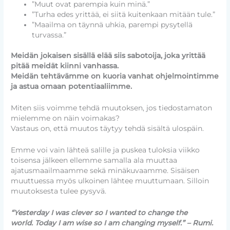
”Muut ovat parempia kuin minä.”
”Turha edes yrittää, ei siitä kuitenkaan mitään tule.”
”Maailma on täynnä uhkia, parempi pysytellä
turvassa.”
Meidän jokaisen sisällä elää siis sabotoija, joka yrittää
pitää meidät kiinni vanhassa.
Meidän tehtävämme on kuoria vanhat ohjelmointimme
ja astua omaan potentiaaliimme.
Miten siis voimme tehdä muutoksen, jos tiedostamaton
mielemme on näin voimakas?
Vastaus on, että muutos täytyy tehdä sisältä ulospäin.
Emme voi vain lähteä salille ja puskea tuloksia viikko
toisensa jälkeen ellemme samalla ala muuttaa
ajatusmaailmaamme sekä minäkuvaamme. Sisäisen
muuttuessa myös ulkoinen lähtee muuttumaan. Silloin
muutoksesta tulee pysyvä.
“Yesterday I was clever so I wanted to change the
world. Today I am wise so I am changing myself.” – Rumi.