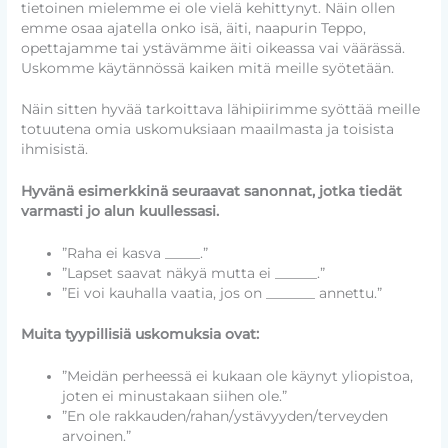
tietoinen mielemme ei ole vielä kehittynyt. Näin ollen
emme osaa ajatella onko isä, äiti, naapurin Teppo,
opettajamme tai ystävämme äiti oikeassa vai väärässä.
Uskomme käytännössä kaiken mitä meille syötetään.
Näin sitten hyvää tarkoittava lähipiirimme syöttää meille
totuutena omia uskomuksiaan maailmasta ja toisista
ihmisistä.
Hyvänä esimerkkinä seuraavat sanonnat, jotka tiedät
varmasti jo alun kuullessasi.
”Raha ei kasva _____.”
”Lapset saavat näkyä mutta ei ______.”
”Ei voi kauhalla vaatia, jos on _______ annettu.”
Muita tyypillisiä uskomuksia ovat:
”Meidän perheessä ei kukaan ole käynyt yliopistoa,
joten ei minustakaan siihen ole.”
”En ole rakkauden/rahan/ystävyyden/terveyden
arvoinen.”