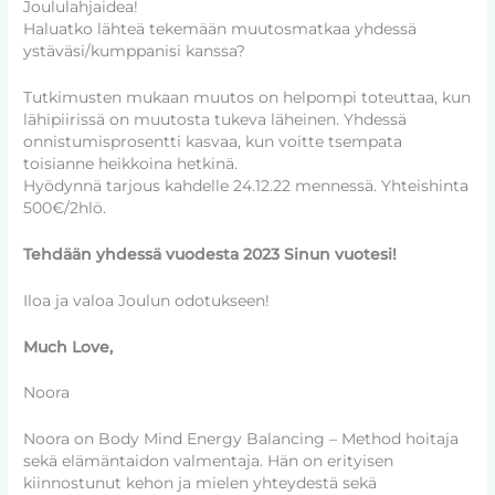
Joululahjaidea!
Haluatko lähteä tekemään muutosmatkaa yhdessä
ystäväsi/kumppanisi kanssa?
Tutkimusten mukaan muutos on helpompi toteuttaa, kun
lähipiirissä on muutosta tukeva läheinen. Yhdessä
onnistumisprosentti kasvaa, kun voitte tsempata
toisianne heikkoina hetkinä.
Hyödynnä tarjous kahdelle 24.12.22 mennessä. Yhteishinta
500€/2hlö.
Tehdään yhdessä vuodesta 2023 Sinun vuotesi!
Iloa ja valoa Joulun odotukseen!
Much Love,
Noora
Noora on Body Mind Energy Balancing – Method hoitaja
sekä elämäntaidon valmentaja. Hän on erityisen
kiinnostunut kehon ja mielen yhteydestä sekä