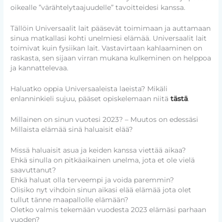
oikealle ”värähtelytaajuudelle” tavoitteidesi kanssa.
Tällöin Universaalit lait pääsevät toimimaan ja auttamaan
sinua matkallasi kohti unelmiesi elämää. Universaalit lait
toimivat kuin fysiikan lait. Vastavirtaan kahlaaminen on
raskasta, sen sijaan virran mukana kulkeminen on helppoa
ja kannattelevaa.
Haluatko oppia Universaaleista laeista? Mikäli
enlanninkieli sujuu, pääset opiskelemaan niitä
tästä
.
Millainen on sinun vuotesi 2023? – Muutos on edessäsi
Millaista elämää sinä haluaisit elää?
Missä haluaisit asua ja keiden kanssa viettää aikaa?
Ehkä sinulla on pitkäaikainen unelma, jota et ole vielä
saavuttanut?
Ehkä haluat olla terveempi ja voida paremmin?
Olisiko nyt vihdoin sinun aikasi elää elämää jota olet
tullut tänne maapallolle elämään?
Oletko valmis tekemään vuodesta 2023 elämäsi parhaan
vuoden?