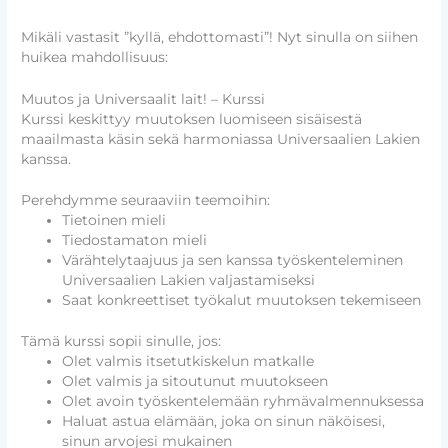
Mikäli vastasit ”kyllä, ehdottomasti”! Nyt sinulla on siihen
huikea mahdollisuus:
Muutos ja Universaalit lait! – Kurssi
Kurssi keskittyy muutoksen luomiseen sisäisestä
maailmasta käsin sekä harmoniassa Universaalien Lakien
kanssa.
Perehdymme seuraaviin teemoihin:
Tietoinen mieli
Tiedostamaton mieli
Värähtelytaajuus ja sen kanssa työskenteleminen
Universaalien Lakien valjastamiseksi
Saat konkreettiset työkalut muutoksen tekemiseen
Tämä kurssi sopii sinulle, jos:
Olet valmis itsetutkiskelun matkalle
Olet valmis ja sitoutunut muutokseen
Olet avoin työskentelemään ryhmävalmennuksessa
Haluat astua elämään, joka on sinun näköisesi,
sinun arvojesi mukainen