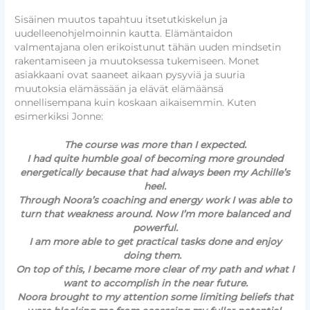
Sisäinen muutos tapahtuu itsetutkiskelun ja
uudelleenohjelmoinnin kautta. Elämäntaidon
valmentajana olen erikoistunut tähän uuden mindsetin
rakentamiseen ja muutoksessa tukemiseen. Monet
asiakkaani ovat saaneet aikaan pysyviä ja suuria
muutoksia elämässään ja elävät elämäänsä
onnellisempana kuin koskaan aikaisemmin. Kuten
esimerkiksi Jonne:
The course was more than I expected.
I had quite humble goal of becoming more grounded
energetically because that had always been my Achille’s
heel.
Through Noora’s coaching and energy work I was able to
turn that weakness around. Now I’m more balanced and
powerful.
I am more able to get practical tasks done and enjoy
doing them.
On top of this, I became more clear of my path and what I
want to accomplish in the near future.
Noora brought to my attention some limiting beliefs that