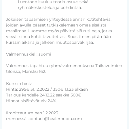
Luentoon kuuluu teoria-osuus sekä
ryhmäkeskustelua ja pohdintaa.
Jokaisen tapaamisen yhteydessä annan kotitehtäviä,
joiden avulla pääset tutkiskelemaan omaa sisäistä
maailmaa. Luomme myös päivittäisiä rutiineja, jotka
vievät sinua kohti tavoitettasi. Suosittelen pitämään
kurssin aikana ja jälkeen muutospäiväkirjaa.
Valmennuskieli: suomi
Valmennus tapahtuu ryhmävalmennuksena Taikavoimien
tiloissa, Mansku 162.
Kurssin hinta
Hinta: 295€ 31.12.2022 / 350€ 1.1.23 alkaen
Tarjous kahdelle 24.12.22 saakka 500€
Hinnat sisältävät alv 24%.
Ilmoittautuminen 1.2.2023
mennessä: contact@healernoora.com