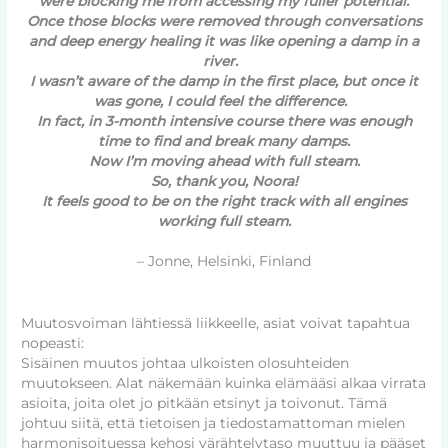
were blocking me from accessing my fuller potential.
Once those blocks were removed through conversations
and deep energy healing it was like opening a damp in a
river.
I wasn’t aware of the damp in the first place, but once it
was gone, I could feel the difference.
In fact, in 3-month intensive course there was enough
time to find and break many damps.
Now I’m moving ahead with full steam.
So, thank you, Noora!
It feels good to be on the right track with all engines
working full steam.
– Jonne, Helsinki, Finland
Muutosvoiman lähtiessä liikkeelle, asiat voivat tapahtua
nopeasti:
Sisäinen muutos johtaa ulkoisten olosuhteiden
muutokseen. Alat näkemään kuinka elämääsi alkaa virrata
asioita, joita olet jo pitkään etsinyt ja toivonut. Tämä
johtuu siitä, että tietoisen ja tiedostamattoman mielen
harmonisoituessa kehosi värähtelytaso muuttuu ja pääset