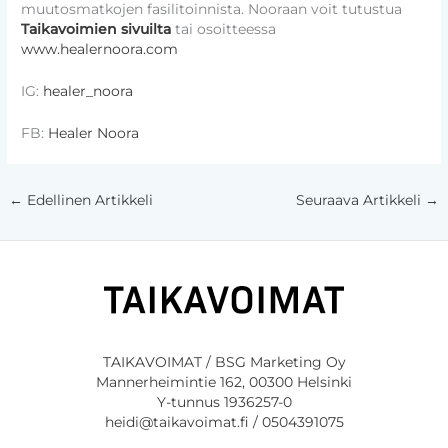
muutosmatkojen fasilitoinnista. Nooraan voit tutustua
Taikavoimien sivuilta
tai osoitteessa
www.healernoora.com
IG:
healer_noora
FB:
Healer Noora
←
Edellinen Artikkeli
Seuraava Artikkeli
→
TAIKAVOIMAT / BSG Marketing Oy
Mannerheimintie 162, 00300 Helsinki
Y-tunnus 1936257-0
heidi@taikavoimat.fi / 0504391075