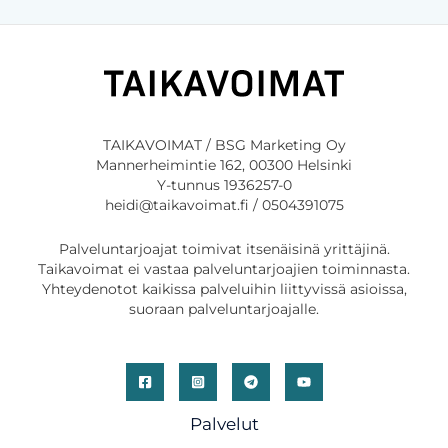
l
o
i
i
j
m
ä
a
t
t
r
H
e
u
n
TAIKAVOIMAT / BSG Marketing Oy
o
t
Mannerheimintie 162, 00300 Helsinki
m
o
Y-tunnus 1936257-0
e
u
heidi@taikavoimat.fi / 0504391075
n
t
t
u
a
Palveluntarjoajat toimivat itsenäisinä yrittäjinä.
m
S
Taikavoimat ei vastaa palveluntarjoajien toiminnasta.
a
u
Yhteydenotot kaikissa palveluihin liittyvissä asioissa,
a
o
suoraan palveluntarjoajalle.
n
m
–
i
V
o
a
h
k
j
Palvelut
u
e
u