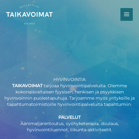
Siirry
sisältöön
HYVINVOINTIA
TAIKAVOIMAT
tarjoaa hyvinvointipalveluita. Olemme
kokonaisvaltaisen fyysisen, henkisen ja psyykkisen
hyvinvoinnin puolestapuhuja. Tarjoamme myös yrityksille ja
tapahtumatoimistoille hyvinvointipalveluita tapahtumiin.
PALVELUT
Äänimaljarentoutus, vyöhyketerapia, doulaus,
hyvinvointiluennot, liikunta-aktiviteetit.