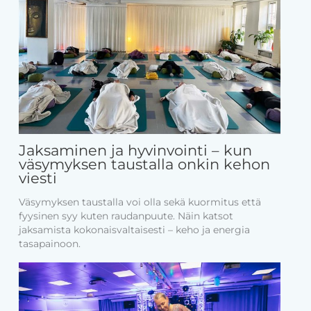
Jaksaminen ja hyvinvointi – kun
väsymyksen taustalla onkin kehon
viesti
Väsymyksen taustalla voi olla sekä kuormitus että
fyysinen syy kuten raudanpuute. Näin katsot
jaksamista kokonaisvaltaisesti – keho ja energia
tasapainoon.