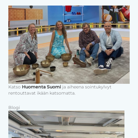
Katso
Huomenta Suomi
ja aiheena sointukylvyt
rentouttavat ikään katsomatta.
Blogi