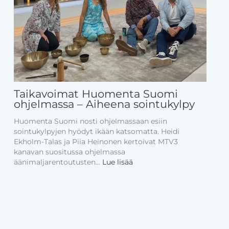
u
k
y
l
v
y
t
k
e
Taikavoimat Huomenta Suomi
r
ohjelmassa – Aiheena sointukylpy
ä
s
Huomenta Suomi nosti ohjelmassaan esiin
i
sointukylpyjen hyödyt ikään katsomatta. Heidi
v
Ekholm-Talas ja Piia Heinonen kertoivat MTV3
ä
kanavan suositussa ohjelmassa
t
:
äänimaljarentoutusten…
Lue lisää
r
T
i
a
s
i
t
k
e
a
i
v