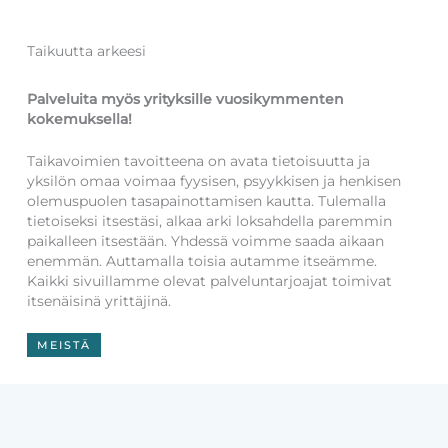
Taikuutta arkeesi
Palveluita myös yrityksille vuosikymmenten
kokemuksella!
Taikavoimien tavoitteena on avata tietoisuutta ja
yksilön omaa voimaa fyysisen, psyykkisen ja henkisen
olemuspuolen tasapainottamisen kautta. Tulemalla
tietoiseksi itsestäsi, alkaa arki loksahdella paremmin
paikalleen itsestään. Yhdessä voimme saada aikaan
enemmän. Auttamalla toisia autamme itseämme.
Kaikki sivuillamme olevat palveluntarjoajat toimivat
itsenäisinä yrittäjinä.
MEISTÄ