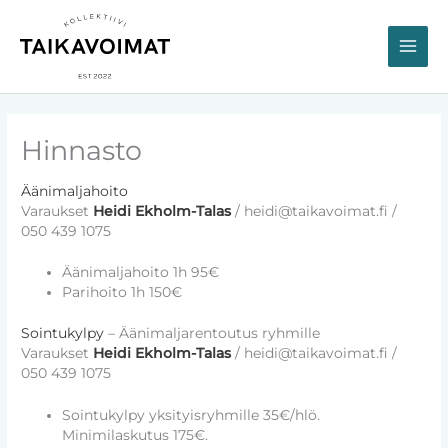
Siirry
sisältöön
Hinnasto
Äänimaljahoito
Varaukset
Heidi Ekholm-Talas
/ heidi@taikavoimat.fi /
050 439 1075
Äänimaljahoito 1h 95€
Parihoito 1h 150€
Sointukylpy
– Äänimaljarentoutus ryhmille
Varaukset
Heidi Ekholm-Talas
/ heidi@taikavoimat.fi /
050 439 1075
Sointukylpy yksityisryhmille 35€/hlö.
Minimilaskutus 175€.