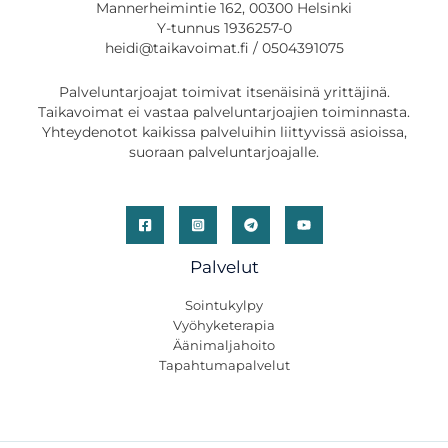
Mannerheimintie 162, 00300 Helsinki
Y-tunnus 1936257-0
heidi@taikavoimat.fi / 0504391075
Palveluntarjoajat toimivat itsenäisinä yrittäjinä.
Taikavoimat ei vastaa palveluntarjoajien toiminnasta.
Yhteydenotot kaikissa palveluihin liittyvissä asioissa,
suoraan palveluntarjoajalle.
Palvelut
Sointukylpy
Vyöhyketerapia
Äänimaljahoito
Tapahtumapalvelut