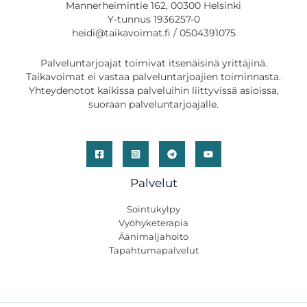
Mannerheimintie 162, 00300 Helsinki
Y-tunnus 1936257-0
heidi@taikavoimat.fi / 0504391075
Palveluntarjoajat toimivat itsenäisinä yrittäjinä.
Taikavoimat ei vastaa palveluntarjoajien toiminnasta.
Yhteydenotot kaikissa palveluihin liittyvissä asioissa,
suoraan palveluntarjoajalle.
Palvelut
Sointukylpy
Vyöhyketerapia
Äänimaljahoito
Tapahtumapalvelut